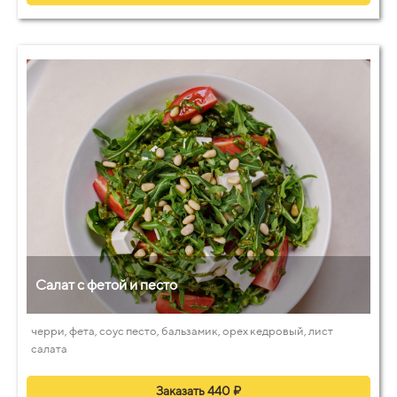
Салат с фетой и песто
черри, фета, соус песто, бальзамик, орех кедровый, лист
салата
Заказать 440 ₽